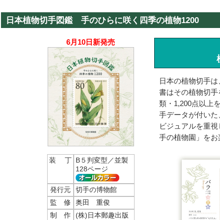
日本植物切手図鑑 手のひらに咲く四季の植物1200
6月10日新発売
日本の植物切手は
書はその植物切手
類・1,200点
手データが付いた
ビジュアルを重視
手の植物園」をお
装 丁
B５判変型／並製
128ページ
発行元
切手の博物館
監 修
奥田 重俊
制 作
(株)日本郵趣出版